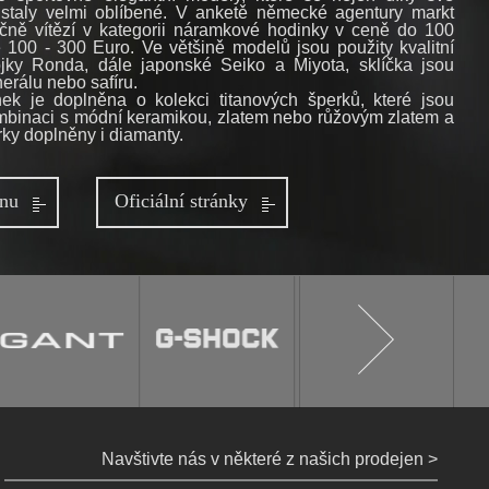
 staly velmi oblíbené. V anketě německé agentury markt
očně vítězí v kategorii náramkové hodinky v ceně do 100
 100 - 300 Euro. Ve většině modelů jsou použity kvalitní
ojky Ronda, dále japonské Seiko a Miyota, sklíčka jsou
erálu nebo safíru.
ek je doplněna o kolekci titanových šperků, které jsou
mbinaci s módní keramikou, zlatem nebo růžovým zlatem a
rky doplněny i diamanty.
jnu
Oficiální stránky
Navštivte nás v některé z našich prodejen >